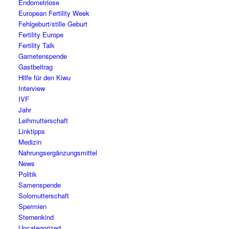
Endometriose
European Fertility Week
Fehlgeburt/stille Geburt
Fertility Europe
Fertility Talk
Gametenspende
Gastbeitrag
Hilfe für den Kiwu
Interview
IVF
Jahr
Leihmutterschaft
Linktipps
Medizin
Nahrungsergänzungsmittel
News
Politik
Samenspende
Solomutterschaft
Spermien
Sternenkind
Uncategorized