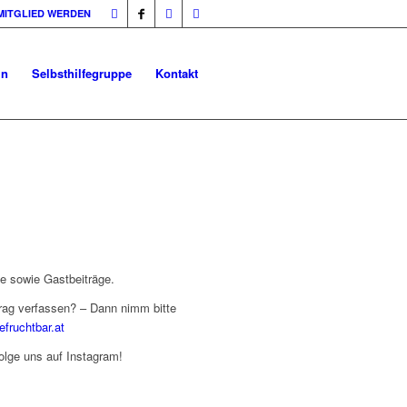
MITGLIED WERDEN
in
Selbsthilfegruppe
Kontakt
ge sowie Gastbeiträge.
rag verfassen? – Dann nimm bitte
efruchtbar.at
folge uns auf Instagram!