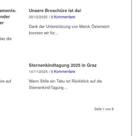
laments:
Unsere Broschüre ist da!
ender
30/12/2025
/
0 Kommentare
er
Dank der Unterstützung von Merck Österreich
konnten wir für…
ber die
Sternenkindtagung 2025 in Graz
10/11/2025
/
0 Kommentare
üre auf
Wenn Stille ein Tabu ist Rückblick auf die
Sternenkind-Tagung…
Seite 1 von 8