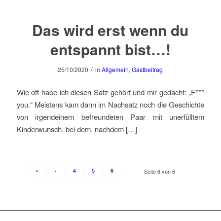
Das wird erst wenn du
entspannt bist…!
/
25/10/2020
in
Allgemein
,
Gastbeitrag
Wie oft habe ich diesen Satz gehört und mir gedacht: „F***
you.“ Meistens kam dann im Nachsatz noch die Geschichte
von irgendeinem befreundeten Paar mit unerfülltem
Kinderwunsch, bei dem, nachdem […]
«
‹
4
5
6
Seite 6 von 6